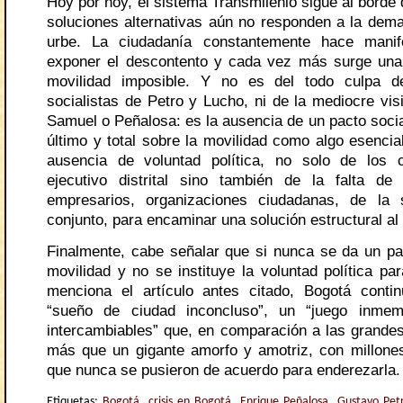
Hoy por hoy, el sistema Transmilenio sigue al borde 
soluciones alternativas aún no responden a la dema
urbe. La ciudadanía constantemente hace manif
exponer el descontento y cada vez más surge una
movilidad imposible. Y no es del todo culpa d
socialistas de Petro y Lucho, ni de la mediocre vis
Samuel o Peñalosa: es la ausencia de un pacto socia
último y total sobre la movilidad como algo esencia
ausencia de voluntad política, no solo de los c
ejecutivo distrital sino también de la falta d
empresarios, organizaciones ciudadanas, de la
conjunto, para encaminar una solución estructural al
Finalmente, cabe señalar que si nunca se da un pac
movilidad y no se instituye la voluntad política pa
menciona el artículo antes citado, Bogotá conti
“sueño de ciudad inconcluso”, un “juego inmem
intercambiables” que, en comparación a las grandes
más que un gigante amorfo y amotriz, con millone
que nunca se pusieron de acuerdo para enderezarla.
Etiquetas:
Bogotá
,
crisis en Bogotá
,
Enrique Peñalosa
,
Gustavo Pet