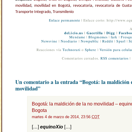
movilidad
,
movilidad en Bogotá
,
revocatoria
,
revocatoria de Gusta
Transporte Integrado
,
Transmilenio
Enlace permanente
| Enlace corto: http://www.e
A
del.icio.us
|
Gacetilla
|
Digg
|
Facebo
Menéame
|
Blogmemes
|
fark
|
Fresqu
Newsvine
|
Neodiario
|
Nowpublic
|
Reddit
|
Spurl
|
S
Reacciones vía
Technorati
o
Sphere
|
Versión para celula
Comentarios cerrados.
RSS comentarios
|
Un comentario a la entrada “Bogotá: la maldición 
movilidad”
Bogotá: la maldición de la no movilidad – equin
Bogota
martes 4 de marzo de 2014, 23:56
COT
[…]
equinoXio
[…]