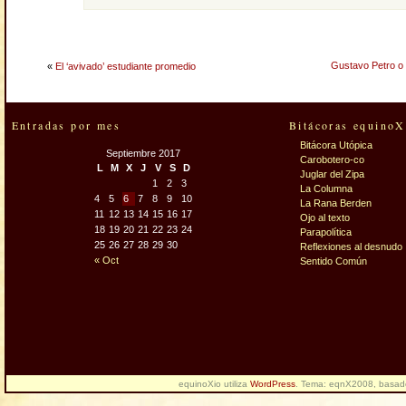
Gustavo Petro o l
«
El ‘avivado’ estudiante promedio
Entradas por mes
Bitácoras equinoX
Bitácora Utópica
Septiembre 2017
Carobotero-co
L
M
X
J
V
S
D
Juglar del Zipa
1
2
3
La Columna
4
5
6
7
8
9
10
La Rana Berden
11
12
13
14
15
16
17
Ojo al texto
18
19
20
21
22
23
24
Parapolítica
25
26
27
28
29
30
Reflexiones al desnudo
« Oct
Sentido Común
equinoXio utiliza
WordPress
. Tema: eqnX2008, basa