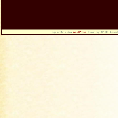
equinoXio utiliza
WordPress
. Tema: eqnX2008, basa