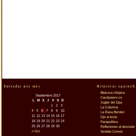
Entradas por mes
Bitácoras equinoX
Bitácora Utópica
Septiembre 2017
Carobotero-co
L
M
X
J
V
S
D
Juglar del Zipa
1
2
3
La Columna
4
5
6
7
8
9
10
La Rana Berden
11
12
13
14
15
16
17
Ojo al texto
18
19
20
21
22
23
24
Parapolítica
25
26
27
28
29
30
Reflexiones al desnudo
« Oct
Sentido Común