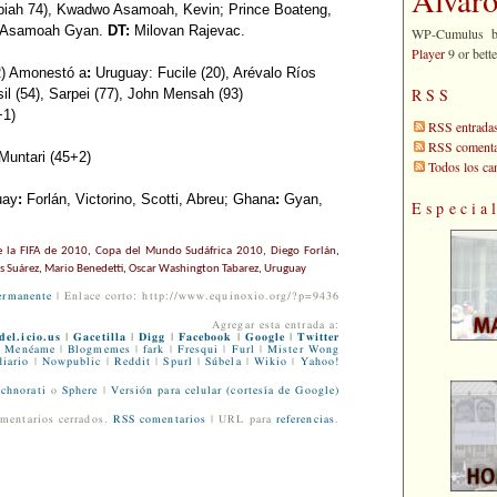
iah 74), Kwadwo Asamoah, Kevin; Prince Boateng,
); Asamoah Gyan.
DT:
Milovan Rajevac.
WP-Cumulus 
Player
9 or bette
) Amonestó a
:
Uruguay: Fucile (20), Arévalo Ríos
RSS
il (54), Sarpei (77), John Mensah (93)
+1)
RSS entrada
RSS comenta
Muntari (45+2)
Todos los c
uay
:
Forlán, Victorino, Scotti, Abreu; Ghana
:
Gyan,
Especia
 la FIFA de 2010
,
Copa del Mundo Sudáfrica 2010
,
Diego Forlán
,
s Suárez
,
Mario Benedetti
,
Oscar Washington Tabarez
,
Uruguay
ermanente
| Enlace corto: http://www.equinoxio.org/?p=9436
Agregar esta entrada a:
del.icio.us
|
Gacetilla
|
Digg
|
Facebook
|
Google
|
Twitter
Menéame
|
Blogmemes
|
fark
|
Fresqui
|
Furl
|
Mister Wong
iario
|
Nowpublic
|
Reddit
|
Spurl
|
Súbela
|
Wikio
|
Yahoo!
chnorati
o
Sphere
|
Versión para celular (cortesía de Google)
mentarios cerrados.
RSS comentarios
| URL para
referencias
.