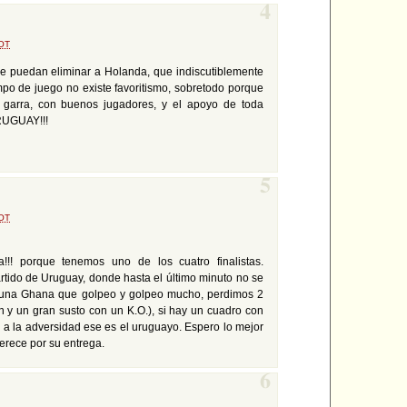
4
OT
e puedan eliminar a Holanda, que indiscutiblemente
ampo de juego no existe favoritismo, sobretodo porque
garra, con buenos jugadores, y el apoyo de toda
RUGUAY!!!
5
OT
a!!! porque tenemos uno de los cuatro finalistas.
rtido de Uruguay, donde hasta el último minuto no se
a una Ghana que golpeo y golpeo mucho, perdimos 2
n y un gran susto con un K.O.), si hay un cuadro con
 a la adversidad ese es el uruguayo. Espero lo mejor
merece por su entrega.
6