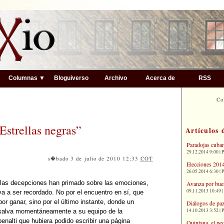
▼
Columnas ▼
Bloguiverso
Archivo
Acerca de
RSS
Co
Estrellas negras”
Artículos 
Paradojas cuba
29.12.2014 9:00 | 
s�bado 3 de julio de 2010 12:33
COT
Elecciones 2014
26.05.2014 6:30 | 
 las decepciones han primado sobre las emociones,
Avanza por bue
09.11.2013 10:49 |
a a ser recordado. No por el encuentro en sí, que
r ganar, sino por el último instante, donde un
Diálogos de paz
14.10.2013 3:52 | 
y salva momentáneamente a su equipo de la
penalti que hubiera podido escribir una página
Quintana, el pe