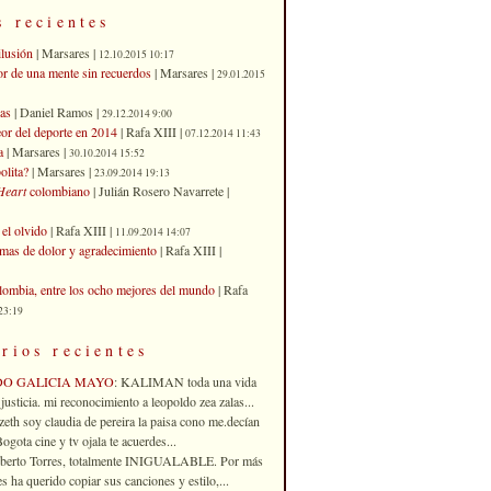
s recientes
ilusión
| Marsares |
12.10.2015 10:17
or de una mente sin recuerdos
| Marsares |
29.01.2015
as
| Daniel Ramos |
29.12.2014 9:00
eor del deporte en 2014
| Rafa XIII |
07.12.2014 11:43
a
| Marsares |
30.10.2014 15:52
olita?
| Marsares |
23.09.2014 19:13
Heart
colombiano
| Julián Rosero Navarrete |
el olvido
| Rafa XIII |
11.09.2014 14:07
imas de dolor y agradecimiento
| Rafa XIII |
ombia, entre los ocho mejores del mundo
| Rafa
23:19
rios recientes
DO GALICIA MAYO
: KALIMAN toda una vida
justicia. mi reconocimiento a leopoldo zea zalas...
izeth soy claudia de pereira la paisa cono me.decían
gota cine y tv ojala te acuerdes...
oberto Torres, totalmente INIGUALABLE. Por más
 ha querido copiar sus canciones y estilo,...