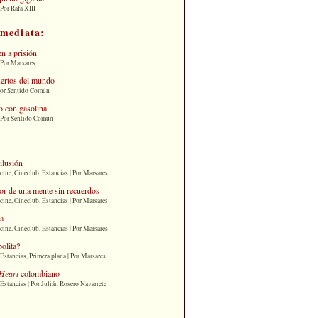
Por Rafa XIII
nmediata:
n a prisión
 Por Marsares
uertos del mundo
Por Sentido Común
 con gasolina
| Por Sentido Común
 ilusión
cine, Cineclub, Estancias | Por Marsares
or de una mente sin recuerdos
cine, Cineclub, Estancias | Por Marsares
ia
cine, Cineclub, Estancias | Por Marsares
bolita?
Estancias, Primera plana | Por Marsares
Heart
colombiano
Estancias | Por Julián Rosero Navarrete
: