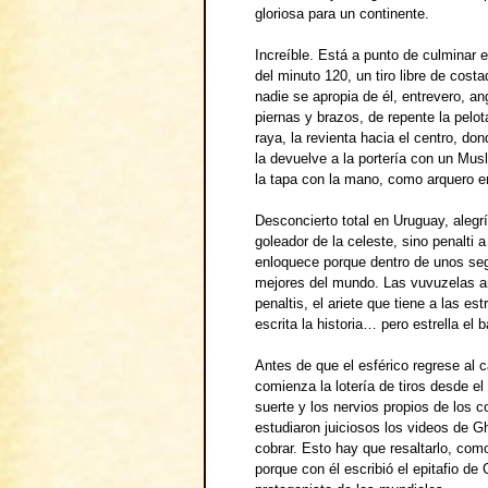
gloriosa para un continente.
Increíble. Está a punto de culminar 
del minuto 120, un tiro libre de cost
nadie se apropia de él, entrevero, an
piernas y brazos, de repente la pelot
raya, la revienta hacia el centro, d
la devuelve a la portería con un Mus
la tapa con la mano, como arquero 
Desconcierto total en Uruguay, alegr
goleador de la celeste, sino penalti a
enloquece porque dentro de unos seg
mejores del mundo. Las vuvuzelas a
penaltis, el ariete que tiene a las es
escrita la historia… pero estrella el 
Antes de que el esférico regrese al ca
comienza la lotería de tiros desde el
suerte y los nervios propios de los 
estudiaron juiciosos los videos de G
cobrar. Esto hay que resaltarlo, como
porque con él escribió el epitafio d