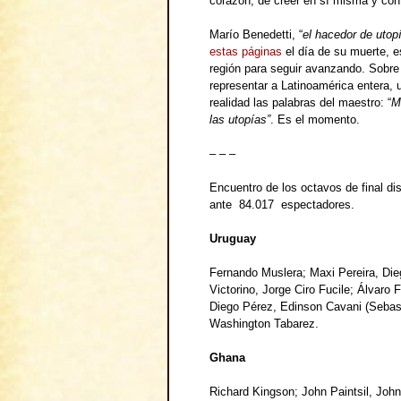
corazón, de creer en sí misma y con
Marío Benedetti, “
el hacedor de utop
estas páginas
el día de su muerte, es
región para seguir avanzando. Sobre
representar a Latinoamérica entera, 
realidad las palabras del maestro: “
Mi
las utopías”
. Es el momento.
– – –
Encuentro de los octavos de final d
ante 84.017 espectadores.
Uruguay
Fernando Muslera; Maxi Pereira, Die
Victorino, Jorge Ciro Fucile; Álvaro 
Diego Pérez, Edinson Cavani (Sebast
Washington Tabarez.
Ghana
Richard Kingson; John Paintsil, Joh