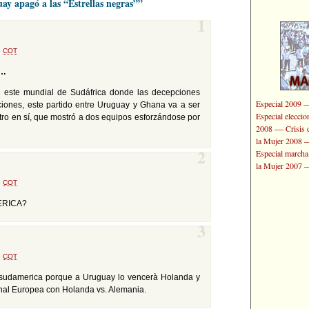
ay apagó a las “Estrellas negras””
1
6
COT
m…
n este mundial de Sudáfrica donde las decepciones
Especial 2009
iones, este partido entre Uruguay y Ghana va a ser
Especial elecci
tro en sí, que mostró a dos equipos esforzándose por
—
2008
Crisis 
la Mujer 2008
Especial marcha
2
la Mujer 2007
6
COT
MERICA?
3
3
COT
n sudamerica porque a Uruguay lo vencerà Holanda y
nal Europea con Holanda vs. Alemania.