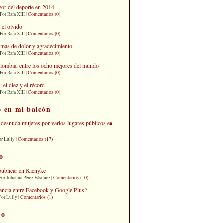
eor del deporte en 2014
Comentarios (0)
Por Rafa XIII |
 el olvido
Comentarios (0)
Por Rafa XIII |
imas de dolor y agradecimiento
Comentarios (0)
Por Rafa XIII |
lombia, entre los ocho mejores del mundo
Comentarios (0)
Por Rafa XIII |
el diez y el récord
Comentarios (0)
Por Rafa XIII |
o en mi balcón
desnuda mujeres por varios lugares públicos en
Comentarios (17)
or Lully |
o
publicar en Kienyke
Comentarios (10)
Por Johanna Pérez Vásquez |
erencia entre Facebook y Google Plus?
Comentarios (1)
Por Lully |
io