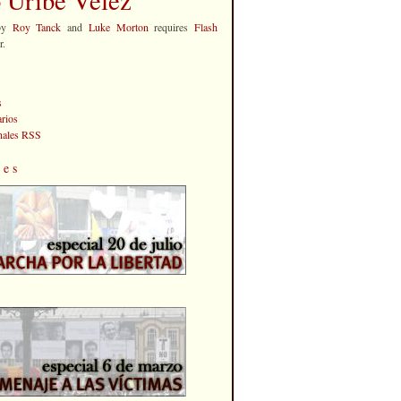
by
Roy Tanck
and
Luke Morton
requires
Flash
r.
s
rios
anales RSS
les