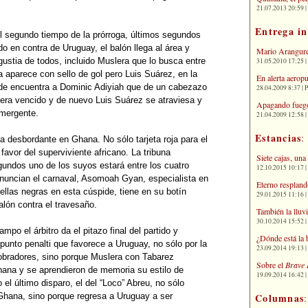
21.07.2013 20:59 | 
Entrega i
el segundo tiempo de la prórroga, últimos segundos
ado en contra de Uruguay, el balón llega al área y
Mario Arangure
gustia de todos, incluido Muslera que lo busca entre
31.05.2010 17:25 |
a aparece con sello de gol pero Luis Suárez, en la
En alerta aerop
onde encuentra a Dominic Adiyiah que de un cabezazo
28.04.2009 8:37 | 
lera vencido y de nuevo Luis Suárez se atraviesa y
Apagando fuego
emergente.
21.04.2009 12:58 
Estancias
:
ía desbordante en Ghana. No sólo tarjeta roja para el
 favor del superviviente africano. La tribuna
Siete cajas, una
undos uno de los suyos estará entre los cuatro
12.10.2015 10:17 | 
nuncian el carnaval, Asomoah Gyan, especialista en
Eterno respland
trellas negras en esta cúspide, tiene en su botín
29.01.2015 11:16 | 
balón contra el travesaño.
También la lluv
30.10.2014 15:52 | 
mpo el árbitro da el pitazo final del partido y
¿Dónde está la 
 punto penalti que favorece a Uruguay, no sólo por la
23.09.2014 19:13 | 
cobradores, sino porque Muslera con Tabarez
Sobre el
Brave 
hana y se aprendieron de memoria su estilo de
19.09.2014 16:42 | 
 el último disparo, el del “Loco” Abreu, no sólo
Columnas
e Ghana, sino porque regresa a Uruguay a ser