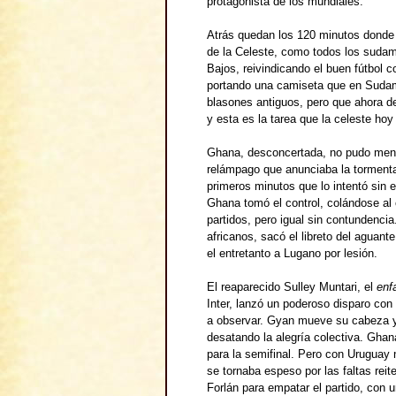
protagonista de los mundiales.
Atrás quedan los 120 minutos donde 
de la Celeste, como todos los suda
Bajos, reivindicando el buen fútbol c
portando una camiseta que en Sudamé
blasones antiguos, pero que ahora de
y esta es la tarea que la celeste hoy
Ghana, desconcertada, no pudo men
relámpago que anunciaba la torment
primeros minutos que lo intentó sin 
Ghana tomó el control, colándose al
partidos, pero igual sin contundencia
africanos, sacó el libreto del aguan
el entretanto a Lugano por lesión.
El reaparecido Sulley Muntari, el
enfa
Inter, lanzó un poderoso disparo con
a observar. Gyan mueve su cabeza y 
desatando la alegría colectiva. Ghan
para la semifinal. Pero con Uruguay
se tornaba espeso por las faltas reit
Forlán para empatar el partido, con u