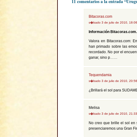
11 comentarios a la entrada “Urugu
Bitacoras.com
s�bado 3 de julio de 2010, 18:0
Información Bitacoras.co
Valora en Bitacoras.com: E
han primado sobre las emoc
recordado. No por el encuen
ganar, sino p……
Tequendamia
s�bado 3 de julio de 2010, 20:5
¿Brillará el sol para SUDA
Melisa
s�bado 3 de julio de 2010, 21:3
No creo que brille el sol e
presenciaremos una Gran Fi