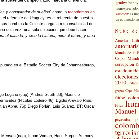
 la suerte del campeón. Eso marca la diferencia.
gendry
: Yo soy
menospreciado.a
ías y conspirador de sueños
” como lo
recordamos en
salomon
: es im
 el referente de Uruguay, es el referente de nuestra
en equinoxio so
 sus hombros la Celeste carga la responsabilidad de
una sola voz, una sola selección que debe hacer
Nube de
ra al pasado, y crea la historia; mira al futuro, y crea
América Lati
autoritari
Mundo de la 
Copa Mundi
corrupción
C
isputado en el Estadio Soccer City de Johannesburgo,
estadounide
eleccione
2010
Estado
grupos Copa Mun
go Lugano (cap) (Andrés Scotti 38), Mauricio
fútbol colo
hu
Fernández (Nicolás Lodeiro 46), Egidio Arévalo Ríos,
Frías
ián Abreu 76); Diego Forlán, Luis Suárez.
DT:
Oscar
Manuel 
po
payasadas
colomb
terrori
Álvaro
n Mensah (cap), Isaac Vorsah, Hans Sarpei; Anthony