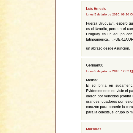
Luis Ernesto
lunes 5 de julio de 2010, 09:20
C
Fuerza Uruguay!!, espero qu
es el favorito, pero en el c
Uruguay es un equipo con 
latinoamerica…..FUERZA U
un abrazo desde Asunción.
German00
lunes 5 de julio de 2010, 12:02
C
Melisa:
El sol brilla en sudameric
Evidentemente no viste el pa
dieron por vencidos (contr
grandes jugadores por lesió
corazón para ponerle la cara
para la celeste, el grupo lo 
Marsares