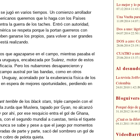
Lo mejor y lo p
07.12.2014 11:43 | 
se jugó en varios tiempos. Un comienzo arrollador
Una Vuelta para
mericanos queremos que lo haga con los Países
11.09.2014 14:07 | 
ontra la guerra de los taches. Entró con autoridad,
Dos a uno: lágr
rica se respeta porque la portan guerreros con
04.07.2014 22:50 | 
ben ganarse los propios, para volver a ser grandes
DOS a cero: Co
 está realizando.
28.06.2014 23:19 | 
CUATRO a uno: 
os que agazaparse en el campo, mientras pasaba el
25.06.2014 13:37 | 
a uruguaya, encabezada por Suárez, motor de estos
eficacia. Pero los nubarrones desaparecieron y
Al desnud
 campo austral por las bandas, como en otros
La revista
SoHo
. Uruguay, acorralado por la exuberancia física de los
Colombia
te en espera de mejores oportunidades, perdiendo en
24.01.2010 1:42 | P
Bloguivers
nt terrible
de los
black stars,
triple campeón con el
Porqué dejo de 
 la zurda que Muslera, tapado por Gyan, no alcanzó
31.10.2012 18:44 | 
por ahí, por ese resquicio entra el gol de Ghana,
¿Cual es la dif
a, con el segundo mundial a cuestas, tenía el tiquete
04.11.2011 19:18 | 
 nunca se sabe y pese a que el juego por momentos
eradas de parte y parte, sacó del sombrero un gol de
VideoBarr
n cobro de pelota quieta.