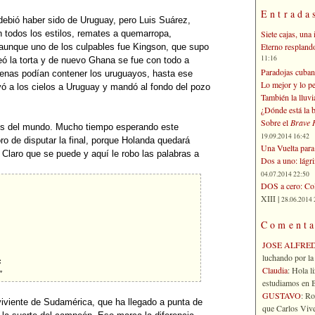
Entrada
 debió haber sido de Uruguay, pero Luis Suárez,
Siete cajas, una 
n todos los estilos, remates a quemarropa,
Eterno respland
 aunque uno de los culpables fue Kingson, que supo
11:16
eó la torta y de nuevo Ghana se fue con todo a
Paradojas cuban
apenas podían contener los uruguayos, hasta ese
Lo mejor y lo p
vó a los cielos a Uruguay y mandó al fondo del pozo
También la lluvi
¿Dónde está la b
Sobre el
Brave 
res del mundo. Mucho tiempo esperando este
19.09.2014 16:42
o de disputar la final, porque Holanda quedará
Una Vuelta para 
laro que se puede y aquí le robo las palabras a
Dos a uno: lágr
04.07.2014 22:50
DOS a cero: Col
XIII |
28.06.2014 
Comenta
JOSE ALFRE
luchando por la 
s
Claudia
: Hola l
s”
estudiamos en Bo
GUSTAVO
: R
viviente de Sudamérica, que ha llegado a punta de
que Carlos Vives