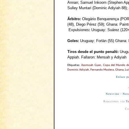
Annan; Samuel Inkoom (Stephen App
Sulley Muntari (Dominic Adiyiah 88
Árbitro
:
Olegário Benquerença (POR
(48), Diego Pérez (59); Ghana: Paints
Expulsiones
:
Uruguay: Suárez (120
Goles
:
Uruguay: Forlán (55) Ghana: 
Tiros desde el punto penalti:
Urug
Appiah. Fallaron: Mensah y Adiyiah
Etiquetas:
Asomoah Gyan
,
Copa del Mundo de
Dominic Adiyiah
,
Fernando Muslera
,
Ghana
,
Lui
Enlace p
Newsvine
|
Neod
Reacciones vía
Te
Co