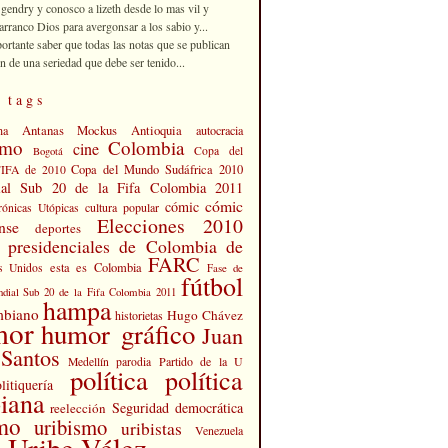
 gendry y conosco a lizeth desde lo mas vil y
rranco Dios para avergonsar a los sabio y...
portante saber que todas las notas que se publican
n de una seriedad que debe ser tenido...
 tags
Antanas Mockus
Antioquia
na
autocracia
smo
Colombia
cine
Copa del
Bogotá
Copa del Mundo Sudáfrica 2010
FIFA de 2010
al Sub 20 de la Fifa Colombia 2011
cómic
cómic
cultura popular
rónicas Utópicas
Elecciones 2010
nse
deportes
s presidenciales de Colombia de
FARC
esta es Colombia
s Unidos
Fase de
fútbol
dial Sub 20 de la Fifa Colombia 2011
hampa
mbiano
Hugo Chávez
historietas
mor
humor gráfico
Juan
Santos
Partido de la U
Medellín
parodia
política
política
litiquería
iana
Seguridad democrática
reelección
smo
uribismo
uribistas
Venezuela
 Uribe Vélez