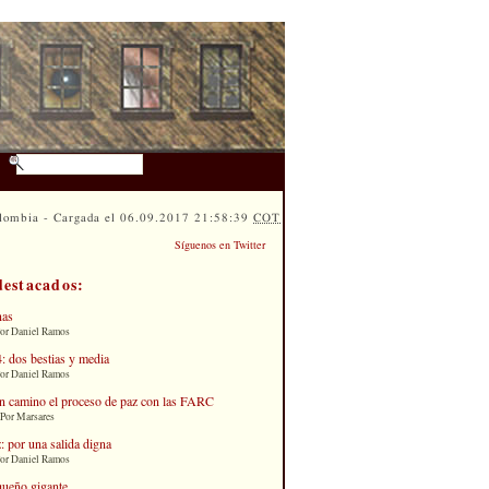
lombia - Cargada el 06.09.2017 21:58:39
COT
Síguenos en Twitter
destacados:
nas
Por Daniel Ramos
: dos bestias y media
Por Daniel Ramos
n camino el proceso de paz con las FARC
 Por Marsares
: por una salida digna
Por Daniel Ramos
queño gigante