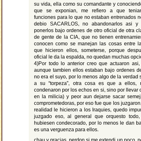
su vida, ella como su comandante y conociendo
que se exponian, me refiero a que tenia
funciones para lo que no estaban entrenados no 
debio SACARLOS, no abandonarlos asi y
ponerlos bajo ordenes de otro oficial de otra c
de gente de la CIA, que no tienen entrenamien
conocen como se manejan las cosas entre la
que hicieron ellos, someterse, porque des
oficial le da la espalda, no quedan muchas opci
4)Por todo lo anterior creo que actuaron asi, 
aunque tambien ellos estaban bajo ordenes de
no era el suyo, por lo menos algo de la verdad 
a su “torpeza”, otra cosa es que a ellos, n
condenaron por los echos en si, sino por llevar 
en la milicia) y peor aun dejarse sacar semej
comprometedoras, por eso fue que los juzgaron,
realidad le hicieron a los Iraquies, quedo impu
juzgado eso, al general que orquesto todo, 
hubiesen condecorado, por lo menos le dan ba
es una verguenza para ellos.
chau y gracias. perdon si me extendi un poco, p