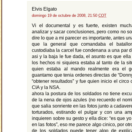
Elvis Elgato
domingo 19 de octubre de 2008, 21:50
COT
Vi el documental y es fuerte, existen muc
analizar y sacar conclusiones, pero como no soy
dire lo que a mi parecer es importante, antes un
que la general que comandaba el batal
custodiaba la carcel fue condenana a una par 
asi y la baja le fue dada, el asunto es que ell
los hechos ni siquiera estaba al tanto de la si
quien estaba al mando realmente era el g
guantamo que tenia ordenes directas de “Donn
“obtener resultados” y fue quien inicio el circo
CIA y la NSA.
ahora la postura de los soldados no tiene excu
de la nena de ojos azules (no recuerdo el nomb
que salia sonriente en las fotos junto a cadaver
torturados, estirando el pulgar y con una amp
inquieren sobre su gesto y ella dice: “es que y
en las fotos”, eso me parece algo cinico, por otro
de los soldados puede tener algo de explic