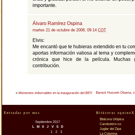
importante.
Álvaro Ramírez Ospina
martes 21 de octubre de 2008, 09:14
COT
Elvis:
Me encantó que te hubieras extendido en tu co
aportas información valiosa al tema y comple
crónica que hice de la película. Muchas 
contribución.
Barack Hussein Obama, vi
«
Momentos imborrables
en la inauguración del BIFF
Entradas por mes
Bitácoras equinoX
Bitácora Utópica
Septiembre 2017
Carobotero-co
L
M
X
J
V
S
D
Juglar del Zipa
1
2
3
La Columna