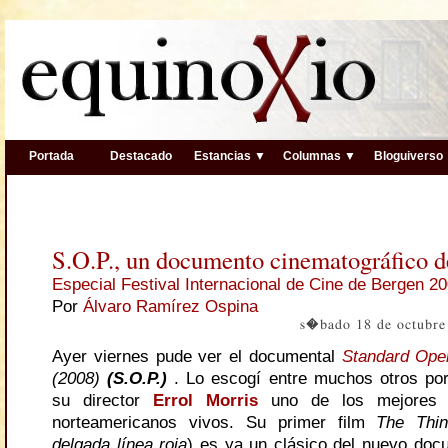
Portada
Destacado
Estancias ▼
Columnas ▼
Bloguiverso
S.O.P., un documento cinematográfico 
Especial Festival Internacional de Cine de Bergen 2
Por
Álvaro Ramírez Ospina
s�bado 18 de octubre
Ayer viernes pude ver el documental
Standard Ope
(2008)
(S.O.P.)
. Lo escogí entre muchos otros po
su director
Errol Morris
uno de los mejores d
norteamericanos vivos. Su primer film
The Thin
delgada línea roja
) es ya un clásico del nuevo doc