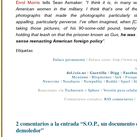
Errol Morris
tells Sean Axmaker:
"I think it is, in many 
American women in the military. I think that’s one of th
photographs that made the photographs particularly str
appalling, particularly perverse. I’ve often imagined, when 
taking those pictures, of his 90-some-odd pound, twenty-y
holding that leash on that the prisoner known as Gus,
he was 
sense reenacting American foreign policy
".
Etiquetas:
Enlace permanente
| Enlace corto: http://www.
A
del.icio.us
|
Gacetilla
|
Digg
|
Facebo
Menéame
|
Blogmemes
|
fark
|
Fresqu
Newsvine
|
Neodiario
|
Nowpublic
|
Reddit
|
Spurl
|
S
Reacciones vía
Technorati
o
Sphere
|
Versión para celula
Comentarios cerrados.
RSS comentarios
|
2 comentarios a la entrada “S.O.P., un documento 
demoledor”