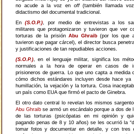
no acude a la voz en
off
(también llamada voz
didactismo del documental tradicional.
En
(S.O.P.)
, por medio de entrevistas a los sa
militares que protagonizaron y tuvieron que ver 
torturas de la prisión
Abu Ghraib
(por los que a
tuvieron que pagar cárcel), el director busca penetr
y justificaciones de tan repudiables acciones.
(S.O.P.)
, en el lenguaje militar, significa los mét
normales a la hora de operar en casos de int
prisioneros de guerra. Lo que uno capta a medida q
cómo dichos estándares incluyen desde hace ya
humillación, la vejación y la tortura. Cosa inacepta
un país como EUA que firmó el pacto de Ginebra.
El otro dato central lo revelan los mismos sargento
Abu Ghraib
se armó un escándalo porque a dos de l
de las torturas (psicópatas en mi opinión y qu
pagando penas de 8 y 10 años) se les ocurrió la “di
tomar fotos y documentar en detalle, y con tres