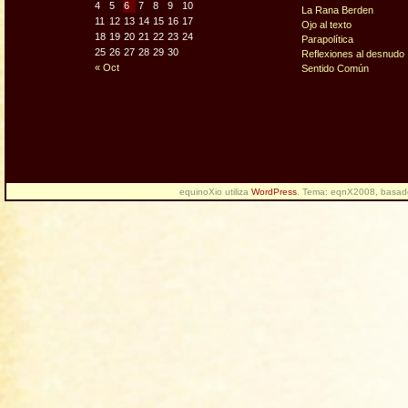
4
5
6
7
8
9
10
La Rana Berden
11
12
13
14
15
16
17
Ojo al texto
18
19
20
21
22
23
24
Parapolítica
25
26
27
28
29
30
Reflexiones al desnudo
« Oct
Sentido Común
equinoXio utiliza
WordPress
. Tema: eqnX2008, basa