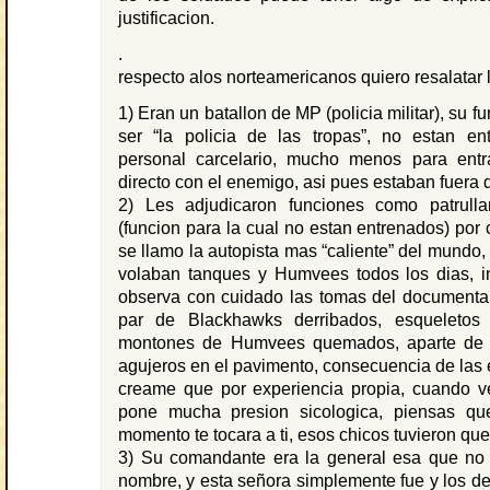
justificacion.
.
respecto alos norteamericanos quiero resalatar l
1) Eran un batallon de MP (policia militar), su f
ser “la policia de las tropas”, no estan e
personal carcelario, mucho menos para ent
directo con el enemigo, asi pues estaban fuera d
2) Les adjudicaron funciones como patrullar
(funcion para la cual no estan entrenados) por 
se llamo la autopista mas “caliente” del mundo,
volaban tanques y Humvees todos los dias, in
observa con cuidado las tomas del documental
par de Blackhawks derribados, esqueletos
montones de Humvees quemados, aparte de 
agujeros en el pavimento, consecuencia de las 
creame que por experiencia propia, cuando ve
pone mucha presion sicologica, piensas qu
momento te tocara a ti, esos chicos tuvieron que 
3) Su comandante era la general esa que no
nombre, y esta señora simplemente fue y los dej