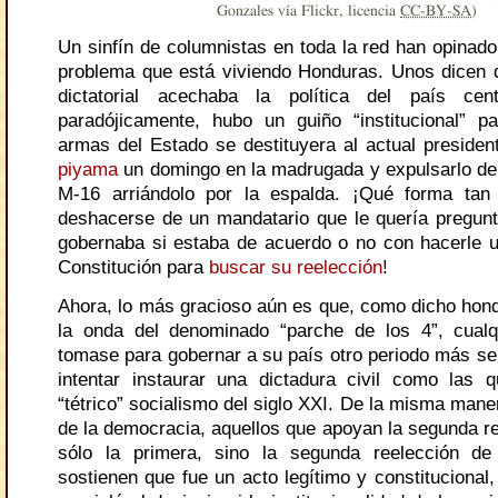
Gonzales vía Flickr, licencia
CC-BY-SA
)
Un sinfín de columnistas en toda la red han opinado
problema que está viviendo Honduras. Unos dicen
dictatorial acechaba la política del país cen
paradójicamente, hubo un guiño “institucional” 
armas del Estado se destituyera al actual presiden
piyama
un domingo en la madrugada y expulsarlo de
M-16 arriándolo por la espalda. ¡Qué forma tan
deshacerse de un mandatario que le quería pregunt
gobernaba si estaba de acuerdo o no con hacerle u
Constitución para
buscar su reelección
!
Ahora, lo más gracioso aún es que, como dicho hon
la onda del denominado “parche de los 4”, cualq
tomase para gobernar a su país otro periodo más se l
intentar instaurar una dictadura civil como las
“tétrico” socialismo del siglo XXI. De la misma maner
de la democracia, aquellos que apoyan la segunda re
sólo la primera, sino la segunda reelección de
sostienen que fue un acto legítimo y constitucional