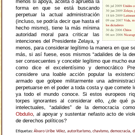
menos si apoya, acolita o aprueba la
06 jul 2009
Unidos c
forma en que se está buscando
30 jun 2009
Zelaya, 
perpetuar la actual administración
18 feb 2009
Latinoam
(incluso, se podría decir que hasta el
09 ene 2007
Vida, mu
los dictadores
hecho mismo), tiene la más mínima
30 dic 2006
Chitos
autoridad moral para criticar las
06 nov 2006
Nicaragu
intenciones del Presidente Zelaya, y
menos, para considerar legítimo la manera en que se
más, si así fuese, esos mismos “adalides de la d
ser consecuentes y concebir legítimo que mucho eur
como dice el excelentísimo y democrático Pre
considere una loable acción popular la existen
armado que golpee militarmente una administra
perpetuarse en el poder a toda costa y que comete l
ya todo el mundo conoce. Si estos europeos riq
torpes ignorantes al considerar ello, ¿de qué p
intelectuales, “adalides” de la democracia co
Obdulio
, al apoyar y sustentar nefasto acto de viol
de derechos políticos?
Etiquetas:
Álvaro Uribe Vélez
,
autoritarismo
,
chavismo
,
democracia
,
d