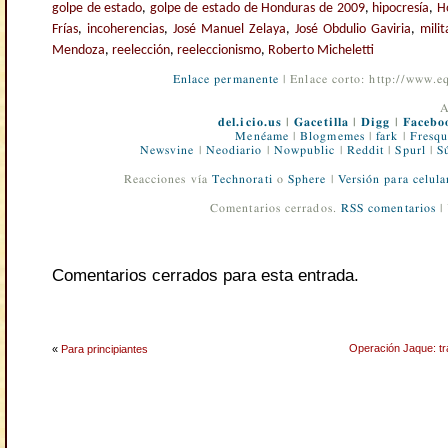
golpe de estado
,
golpe de estado de Honduras de 2009
,
hipocresía
,
H
Frías
,
incoherencias
,
José Manuel Zelaya
,
José Obdulio Gaviria
,
mili
Mendoza
,
reelección
,
reeleccionismo
,
Roberto Micheletti
Enlace permanente
| Enlace corto: http://www.
A
del.icio.us
|
Gacetilla
|
Digg
|
Facebo
Menéame
|
Blogmemes
|
fark
|
Fresqu
Newsvine
|
Neodiario
|
Nowpublic
|
Reddit
|
Spurl
|
S
Reacciones vía
Technorati
o
Sphere
|
Versión para celula
Comentarios cerrados.
RSS comentarios
|
Comentarios cerrados para esta entrada.
Operación Jaque: tra
«
Para principiantes