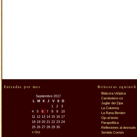
Entradas por mes
Bitácoras equinoX
Bitácora Utópica
Septiembre 2017
Carobotero-co
L
M
X
J
V
S
D
Juglar del Zipa
1
2
3
La Columna
4
5
6
7
8
9
10
La Rana Berden
11
12
13
14
15
16
17
Ojo al texto
18
19
20
21
22
23
24
Parapolítica
25
26
27
28
29
30
Reflexiones al desnudo
« Oct
Sentido Común