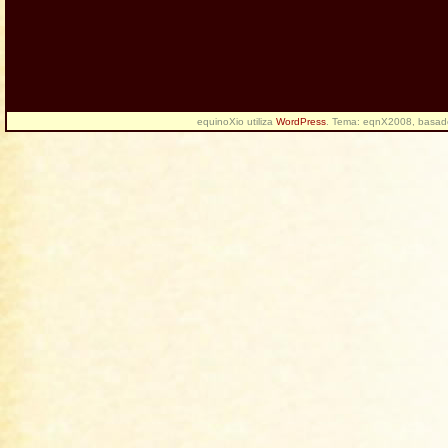
equinoXio utiliza
WordPress
. Tema: eqnX2008, basa