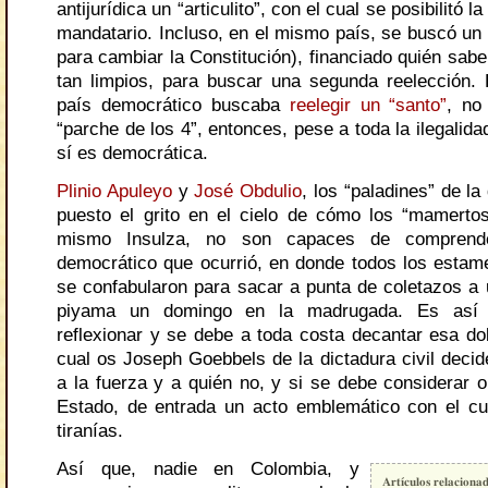
antijurídica un “articulito”, con el cual se posibilitó l
mandatario. Incluso, en el mismo país, se buscó un 
para cambiar la Constitución), financiado quién sab
tan limpios, para buscar una segunda reelección.
país democrático buscaba
reelegir un “santo”
, no
“parche de los 4”, entonces, pese a toda la ilegalida
sí es democrática.
Plinio Apuleyo
y
José Obdulio
, los “paladines” de l
puesto el grito en el cielo de cómo los “mamertos”
mismo Insulza, no son capaces de comprend
democrático que ocurrió, en donde todos los estam
se confabularon para sacar a punta de coletazos a 
piyama un domingo en la madrugada. Es así
reflexionar y se debe a toda costa decantar esa dob
cual os Joseph Goebbels de la dictadura civil decid
a la fuerza y a quién no, y si se debe considerar 
Estado, de entrada un acto emblemático con el cua
tiranías.
Así que, nadie en Colombia, y
Artículos relaciona