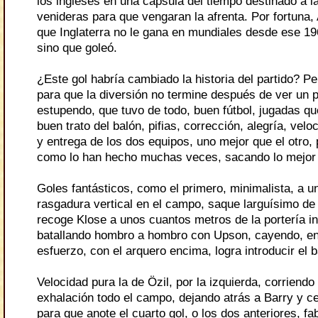
los ingleses en una cápsula del tiempo destinado a 
venideras para que vengaran la afrenta. Por fortuna, 
que Inglaterra no le gana en mundiales desde ese 19
sino que goleó.
¿Este gol habría cambiado la historia del partido? 
para que la diversión no termine después de ver un p
estupendo, que tuvo de todo, buen fútbol, jugadas que
buen trato del balón, pifias, corrección, alegría, velo
y entrega de los dos equipos, uno mejor que el otro,
como lo han hecho muchas veces, sacando lo mejor 
Goles fantásticos, como el primero, minimalista, a u
rasgadura vertical en el campo, saque larguísimo d
recoge Klose a unos cuantos metros de la portería i
batallando hombro a hombro con Upson, cayendo, en 
esfuerzo, con el arquero encima, logra introducir el b
Velocidad pura la de Özil, por la izquierda, corriend
exhalación todo el campo, dejando atrás a Barry y c
para que anote el cuarto gol, o los dos anteriores, f