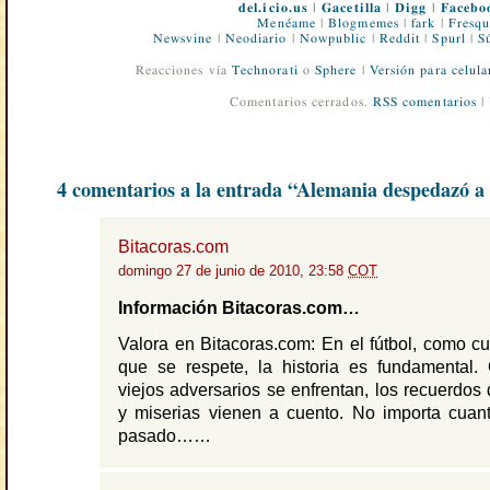
del.icio.us
|
Gacetilla
|
Digg
|
Facebo
Menéame
|
Blogmemes
|
fark
|
Fresqu
Newsvine
|
Neodiario
|
Nowpublic
|
Reddit
|
Spurl
|
S
Reacciones vía
Technorati
o
Sphere
|
Versión para celula
Comentarios cerrados.
RSS comentarios
|
4 comentarios a la entrada “Alemania despedazó a 
Bitacoras.com
domingo 27 de junio de 2010, 23:58
COT
Información Bitacoras.com…
Valora en Bitacoras.com: En el fútbol, como cua
que se respete, la historia es fundamental
viejos adversarios se enfrentan, los recuerdos 
y miserias vienen a cuento. No importa cuan
pasado……