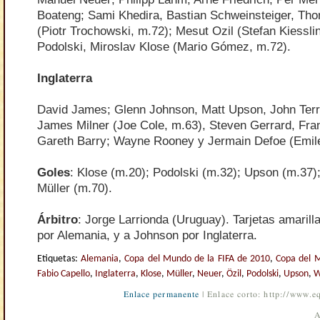
Boateng; Sami Khedira, Bastian Schweinsteiger, Th
(Piotr Trochowski, m.72); Mesut Ozil (Stefan Kiessli
Podolski, Miroslav Klose (Mario Gómez, m.72).
Inglaterra
David James; Glenn Johnson, Matt Upson, John Terr
James Milner (Joe Cole, m.63), Steven Gerrard, Fr
Gareth Barry; Wayne Rooney y Jermain Defoe (Emil
Goles
: Klose (m.20); Podolski (m.32); Upson (m.37);
Müller (m.70).
Árbitro
: Jorge Larrionda (Uruguay). Tarjetas amarilla
por Alemania, y a Johnson por Inglaterra.
Etiquetas:
Alemania
,
Copa del Mundo de la FIFA de 2010
,
Copa del 
Fabio Capello
,
Inglaterra
,
Klose
,
Müller
,
Neuer
,
Özil
,
Podolski
,
Upson
,
W
Enlace permanente
| Enlace corto: http://www.
A