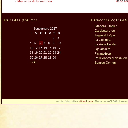
Usos alt
«
Más usos de la vuvuzela
Entradas por mes
Bitácoras equinoX
Bitácora Utópica
Septiembre 2017
Carobotero-co
L
M
X
J
V
S
D
Juglar del Zipa
1
2
3
La Columna
4
5
6
7
8
9
10
La Rana Berden
11
12
13
14
15
16
17
Ojo al texto
18
19
20
21
22
23
24
Parapolítica
25
26
27
28
29
30
Reflexiones al desnudo
« Oct
Sentido Común
equinoXio utiliza
WordPress
. Tema: eqnX2008, basa