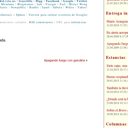
del.icio.us
|
Gacetilla
|
Digg
|
Facebook
|
Google
|
Twitter
21.07.2013 20:59 | 
Menéame
|
Blogmemes
|
fark
|
Fresqui
|
Furl
|
Mister Wong
iario
|
Nowpublic
|
Reddit
|
Spurl
|
Súbela
|
Wikio
|
Yahoo!
Entrega i
chnorati
o
Sphere
|
Versión para celular (cortesía de Google)
Mario Arangure
mentarios cerrados.
RSS comentarios
| URL para
referencias
.
31.05.2010 17:25 |
En alerta aerop
28.04.2009 8:37 | 
ada.
Apagando fuego
21.04.2009 12:58 
Estancias
:
Apagando fuego con gasolina
»
Siete cajas, una
12.10.2015 10:17 | 
Eterno respland
29.01.2015 11:16 | 
También la lluv
30.10.2014 15:52 | 
¿Dónde está la 
23.09.2014 19:13 | 
Sobre el
Brave 
19.09.2014 16:42 | 
Columnas