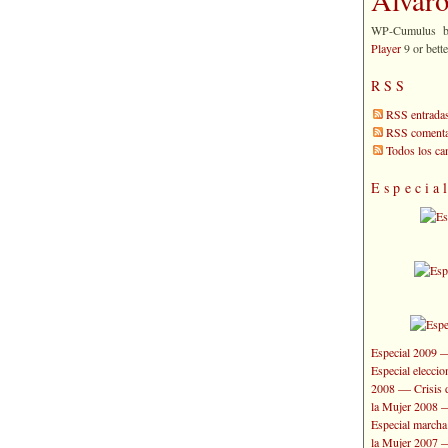
WP-Cumulus 
Player
9 or bette
RSS
RSS entrada
RSS comenta
Todos los c
Especia
Especial 2009
Especial elecci
—
2008
Crisis 
la Mujer 2008
Especial marcha
la Mujer 2007