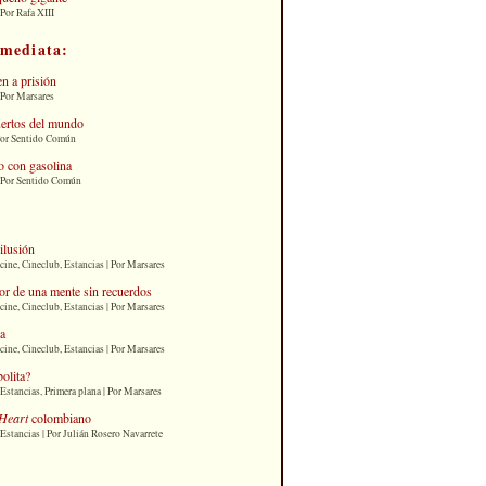
Por Rafa XIII
nmediata:
n a prisión
 Por Marsares
uertos del mundo
Por Sentido Común
 con gasolina
| Por Sentido Común
 ilusión
cine, Cineclub, Estancias | Por Marsares
or de una mente sin recuerdos
cine, Cineclub, Estancias | Por Marsares
ia
cine, Cineclub, Estancias | Por Marsares
bolita?
Estancias, Primera plana | Por Marsares
Heart
colombiano
Estancias | Por Julián Rosero Navarrete
: