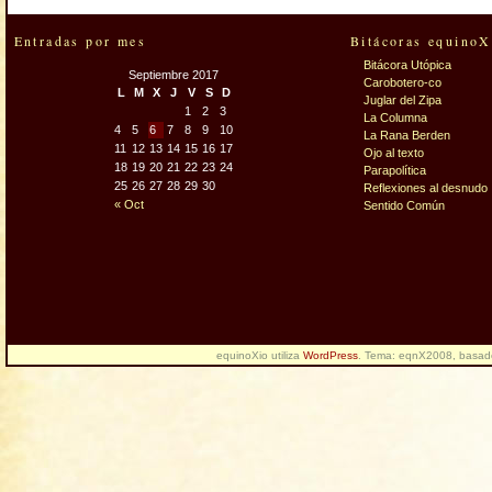
Entradas por mes
Bitácoras equinoX
Bitácora Utópica
Septiembre 2017
Carobotero-co
L
M
X
J
V
S
D
Juglar del Zipa
1
2
3
La Columna
4
5
6
7
8
9
10
La Rana Berden
11
12
13
14
15
16
17
Ojo al texto
18
19
20
21
22
23
24
Parapolítica
25
26
27
28
29
30
Reflexiones al desnudo
« Oct
Sentido Común
equinoXio utiliza
WordPress
. Tema: eqnX2008, basa