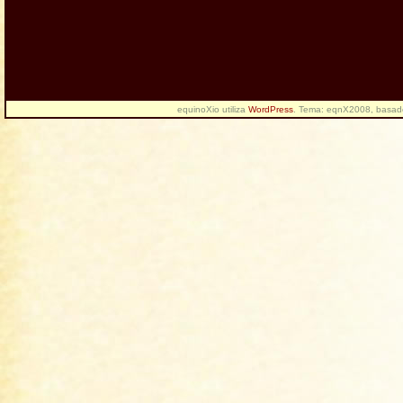
equinoXio utiliza
WordPress
. Tema: eqnX2008, basa