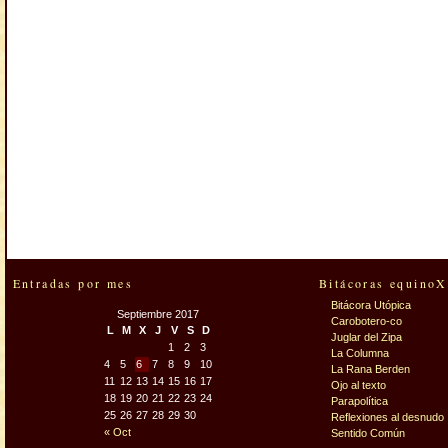
Entradas por mes
Bitácoras equinoX
Bitácora Utópica
Septiembre 2017
Carobotero-co
L
M
X
J
V
S
D
Juglar del Zipa
1
2
3
La Columna
4
5
6
7
8
9
10
La Rana Berden
11
12
13
14
15
16
17
Ojo al texto
18
19
20
21
22
23
24
Parapolítica
25
26
27
28
29
30
Reflexiones al desnudo
« Oct
Sentido Común