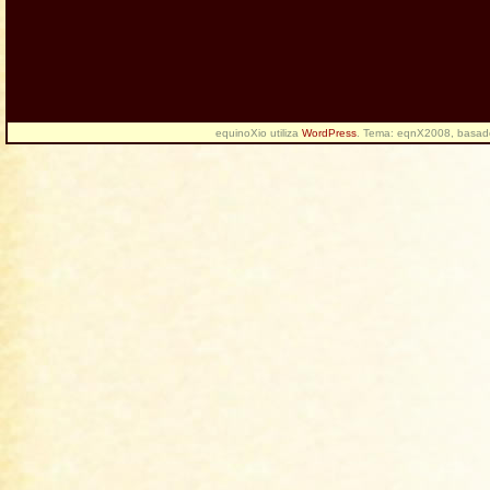
equinoXio utiliza
WordPress
. Tema: eqnX2008, basa