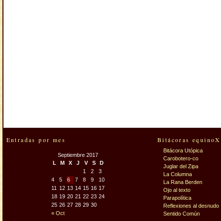
Entradas por mes
Bitácoras equinoX
Bitácora Utópica
Septiembre 2017
Carobotero-co
L
M
X
J
V
S
D
Juglar del Zipa
1
2
3
La Columna
4
5
6
7
8
9
10
La Rana Berden
11
12
13
14
15
16
17
Ojo al texto
18
19
20
21
22
23
24
Parapolítica
25
26
27
28
29
30
Reflexiones al desnudo
« Oct
Sentido Común