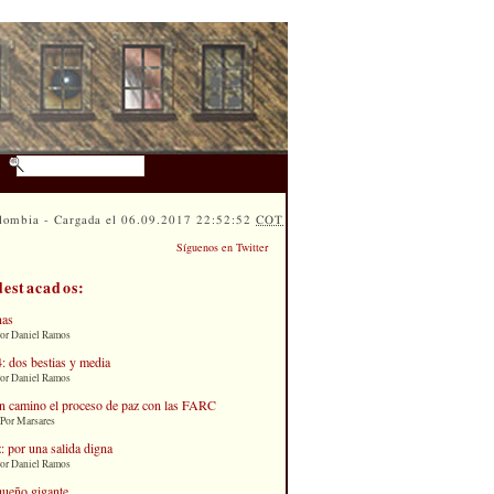
lombia - Cargada el 06.09.2017 22:52:52
COT
Síguenos en Twitter
destacados:
nas
Por Daniel Ramos
: dos bestias y media
Por Daniel Ramos
n camino el proceso de paz con las FARC
 Por Marsares
: por una salida digna
Por Daniel Ramos
queño gigante