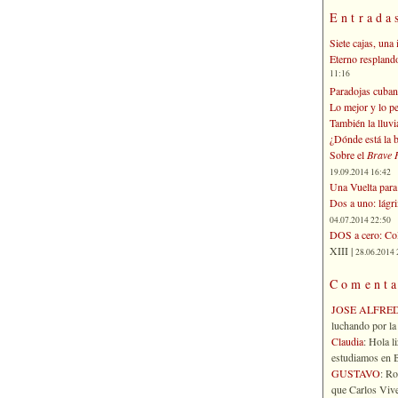
Entrada
Siete cajas, una 
Eterno respland
11:16
Paradojas cuban
Lo mejor y lo p
También la lluvi
¿Dónde está la b
Sobre el
Brave 
19.09.2014 16:42
Una Vuelta para 
Dos a uno: lágr
04.07.2014 22:50
DOS a cero: Col
XIII |
28.06.2014 
Comenta
JOSE ALFRE
luchando por la 
Claudia
: Hola l
estudiamos en Bo
GUSTAVO
: R
que Carlos Vives