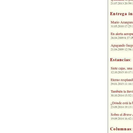
21.07.2013 20:59 | 
Entrega i
Mario Arangure
31.05.2010 17:25 |
En alerta aerop
28.04.2009 8:37 | 
Apagando fuego
21.04.2009 12:58 
Estancias
:
Siete cajas, una
12.10.2015 10:17 | 
Eterno respland
29.01.2015 11:16 | 
También la lluv
30.10.2014 15:52 | 
¿Dónde está la 
23.09.2014 19:13 | 
Sobre el
Brave 
19.09.2014 16:42 | 
Columnas