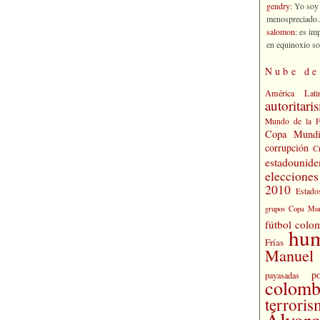
gendry
: Yo soy
menospreciado.a
salomon
: es im
en equinoxio so
Nube de
América Lati
autoritari
Mundo de la 
Copa Mundi
corrupción
C
estadounide
eleccione
2010
Estado
grupos Copa Mun
fútbol colo
hu
Frías
Manuel 
po
payasadas
colomb
terrori
Álvaro