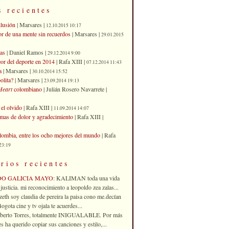
s recientes
ilusión
| Marsares |
12.10.2015 10:17
or de una mente sin recuerdos
| Marsares |
29.01.2015
as
| Daniel Ramos |
29.12.2014 9:00
eor del deporte en 2014
| Rafa XIII |
07.12.2014 11:43
a
| Marsares |
30.10.2014 15:52
olita?
| Marsares |
23.09.2014 19:13
Heart
colombiano
| Julián Rosero Navarrete |
el olvido
| Rafa XIII |
11.09.2014 14:07
imas de dolor y agradecimiento
| Rafa XIII |
ombia, entre los ocho mejores del mundo
| Rafa
23:19
rios recientes
DO GALICIA MAYO
: KALIMAN toda una vida
justicia. mi reconocimiento a leopoldo zea zalas...
izeth soy claudia de pereira la paisa cono me.decían
gota cine y tv ojala te acuerdes...
oberto Torres, totalmente INIGUALABLE. Por más
 ha querido copiar sus canciones y estilo,...