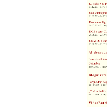
Lo mejor y lo p
07.12.2014 11:43 | 
Una Vuelta para
11.09.2014 14:07 | 
Dos a uno: lágr
04.07.2014 22:50 | 
DOS a cero: Co
28.06.2014 23:19 | 
CUATRO a uno: 
25.06.2014 13:37 | 
Al desnud
La revista
SoHo
Colombia
24.01.2010 1:42 | P
Bloguivers
Porqué dejo de 
31.10.2012 18:44 | 
¿Cual es la dif
04.11.2011 19:18 | 
VideoBarr