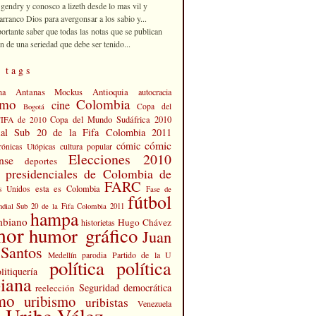
 gendry y conosco a lizeth desde lo mas vil y
rranco Dios para avergonsar a los sabio y...
portante saber que todas las notas que se publican
n de una seriedad que debe ser tenido...
 tags
Antanas Mockus
Antioquia
na
autocracia
smo
Colombia
cine
Copa del
Bogotá
Copa del Mundo Sudáfrica 2010
FIFA de 2010
al Sub 20 de la Fifa Colombia 2011
cómic
cómic
cultura popular
rónicas Utópicas
Elecciones 2010
nse
deportes
s presidenciales de Colombia de
FARC
esta es Colombia
s Unidos
Fase de
fútbol
dial Sub 20 de la Fifa Colombia 2011
hampa
mbiano
Hugo Chávez
historietas
mor
humor gráfico
Juan
Santos
Partido de la U
Medellín
parodia
política
política
litiquería
iana
Seguridad democrática
reelección
smo
uribismo
uribistas
Venezuela
 Uribe Vélez