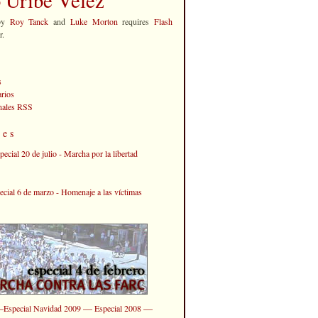
by
Roy Tanck
and
Luke Morton
requires
Flash
r.
s
rios
anales RSS
les
—
—
—
Especial Navidad 2009
Especial 2008