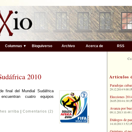
▼
Columnas ▼
Bloguiverso
Archivo
Acerca de
RSS
Co
Sudáfrica 2010
Artículos 
Paradojas cuba
29.12.2014 9:00 | 
e final del Mundial Sudáfrica
Elecciones 2014
cuentran cuatro equipos
26.05.2014 6:30 | 
Avanza por bue
hes arriba
|
Comentarios (2)
09.11.2013 10:49 |
Diálogos de paz
14.10.2013 3:52 | 
Quintana, el pe