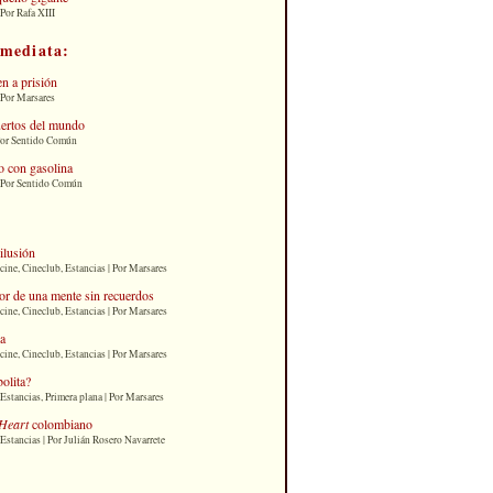
Por Rafa XIII
nmediata:
n a prisión
 Por Marsares
uertos del mundo
Por Sentido Común
 con gasolina
| Por Sentido Común
 ilusión
cine, Cineclub, Estancias | Por Marsares
or de una mente sin recuerdos
cine, Cineclub, Estancias | Por Marsares
ia
cine, Cineclub, Estancias | Por Marsares
bolita?
Estancias, Primera plana | Por Marsares
Heart
colombiano
Estancias | Por Julián Rosero Navarrete
: