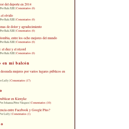
eor del deporte en 2014
Comentarios (0)
Por Rafa XIII |
 el olvido
Comentarios (0)
Por Rafa XIII |
imas de dolor y agradecimiento
Comentarios (0)
Por Rafa XIII |
lombia, entre los ocho mejores del mundo
Comentarios (0)
Por Rafa XIII |
el diez y el récord
Comentarios (0)
Por Rafa XIII |
o en mi balcón
desnuda mujeres por varios lugares públicos en
Comentarios (17)
or Lully |
o
publicar en Kienyke
Comentarios (10)
Por Johanna Pérez Vásquez |
erencia entre Facebook y Google Plus?
Comentarios (1)
Por Lully |
io