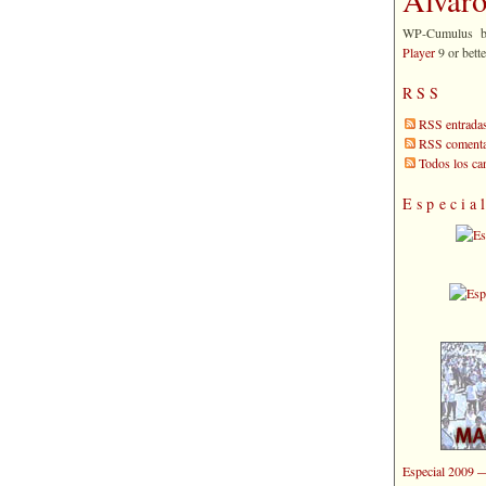
WP-Cumulus 
Player
9 or bette
RSS
RSS entrada
RSS comenta
Todos los c
Especia
Especial 2009