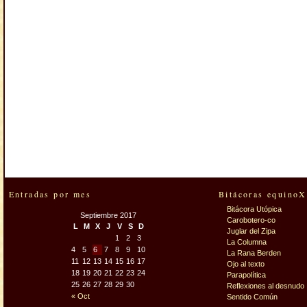
Entradas por mes
Bitácoras equinoX
Bitácora Utópica
Septiembre 2017
Carobotero-co
L
M
X
J
V
S
D
Juglar del Zipa
1
2
3
La Columna
4
5
6
7
8
9
10
La Rana Berden
11
12
13
14
15
16
17
Ojo al texto
18
19
20
21
22
23
24
Parapolítica
25
26
27
28
29
30
Reflexiones al desnudo
« Oct
Sentido Común