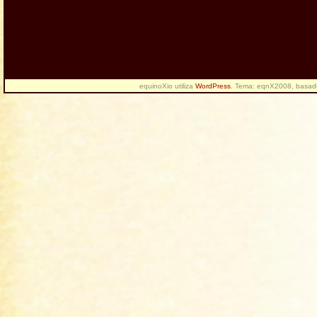
equinoXio utiliza
WordPress
. Tema: eqnX2008, basa