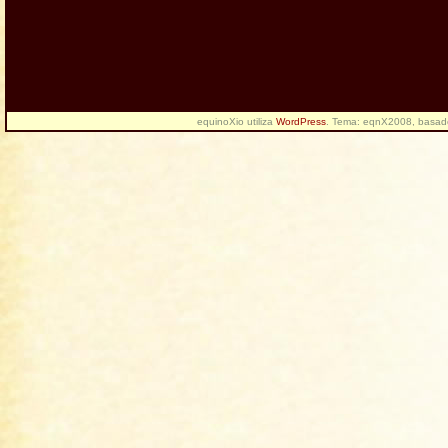
equinoXio utiliza
WordPress
. Tema: eqnX2008, basa