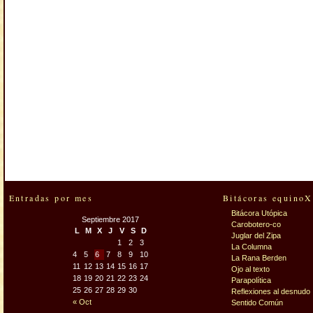
Entradas por mes
Bitácoras equinoX
Bitácora Utópica
Septiembre 2017
Carobotero-co
L
M
X
J
V
S
D
Juglar del Zipa
1
2
3
La Columna
4
5
6
7
8
9
10
La Rana Berden
11
12
13
14
15
16
17
Ojo al texto
18
19
20
21
22
23
24
Parapolítica
25
26
27
28
29
30
Reflexiones al desnudo
« Oct
Sentido Común