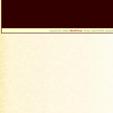
equinoXio utiliza
WordPress
. Tema: eqnX2008, basa