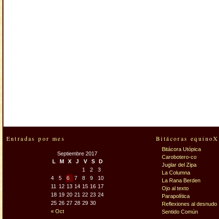
Entradas por mes
Bitácoras equinoX
Bitácora Utópica
Septiembre 2017
Carobotero-co
L
M
X
J
V
S
D
Juglar del Zipa
1
2
3
La Columna
4
5
6
7
8
9
10
La Rana Berden
11
12
13
14
15
16
17
Ojo al texto
18
19
20
21
22
23
24
Parapolítica
25
26
27
28
29
30
Reflexiones al desnudo
« Oct
Sentido Común