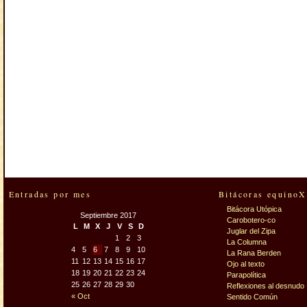
Entradas por mes
Bitácoras equinoX
Bitácora Utópica
Septiembre 2017
Carobotero-co
L
M
X
J
V
S
D
Juglar del Zipa
1
2
3
La Columna
4
5
6
7
8
9
10
La Rana Berden
11
12
13
14
15
16
17
Ojo al texto
18
19
20
21
22
23
24
Parapolítica
25
26
27
28
29
30
Reflexiones al desnudo
« Oct
Sentido Común