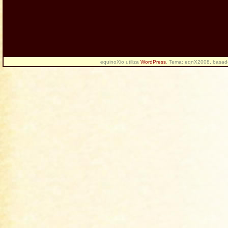
equinoXio utiliza
WordPress
. Tema: eqnX2008, basa