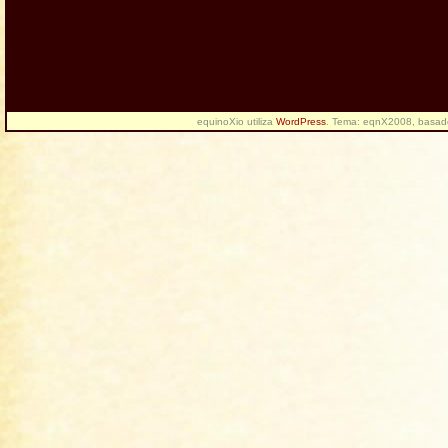
equinoXio utiliza
WordPress
. Tema: eqnX2008, basa