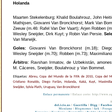
Holanda
Maarten Stekelenburg; Khalid Boulahrouz, John Heiti
Mathijsen, Giovanni Van Bronckhorst; Mark Van Bo
Zeeuw (m.46: Rafel Van Der Vaart); Arjen Robben (m.9
Wesley Sneijder, Dirk Kuyt; y Robin Van Persie.
Sel
Van Marwijk.
Goles
:
Giovanni Van Bronckhorst (m.18); Diego
Wesley Sneijder (m.70); Robben (m.73); Maximiliano
Árbitro
:
Ravshan Irmatov, de Uzbekistán, amonest
M. Cáceres, Sneijder, Boulahrouz y Van Bommel.
Etiquetas:
Abreu
,
Copa del Mundo de la FIFA de 2010
,
Copa del M
Cristiano Ronaldo
,
Diego Forlán
,
Holanda
,
Kaká
,
Kuyt
,
Maximili
Sneijder
,
Sylvia Plath
,
Uruguay
,
Van Bronckhorst
Enlace permanente
| Enlace corto: http://www.
A
del.icio.us
|
Gacetilla
|
Digg
|
Facebo
Menéame
|
Blogmemes
|
fark
|
Fresqu