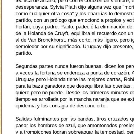
técnica de antaño, pero con el corazón de siempre, 
desesperanza. Sylvia Plath dijo alguna vez que “mori
como cualquier otra cosa” y los charrúas lo demostr
partido, con un prólogo que emocionó a propios y ex
Forlán, cuya padre, Pablo, padeció la eliminación d
de la Holanda de Cruyft, equilibra el recuerdo con un
al de Van Bronckhorst, más corto, más ligero, pero 
demoledor por su significado. Uruguay dijo presente,
partido.
Segundas partes nunca fueron buenas, dicen los pe
a veces la fortuna se endereza a punta de corazón. 
Uruguay pero Holanda tiene las mejores cartas, Robb
para la baza ganadora que desequilibra las cuentas.
quiere pero no puede. Desde los primeros minutos d
tiempo es arrollada por la mancha naranja que se e
epidemia y los contagia de desconcierto.
Salidas fulminantes por las bandas, tiros cruzados 
pasar los hombres de azul, que amontonados presien
y a trompicones logran sobreaguar la tempestad, pe