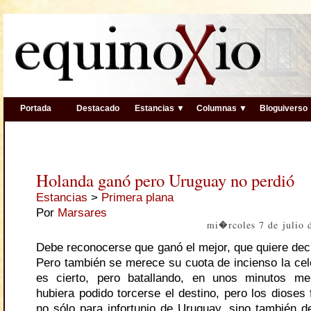
Portada
Destacado
Estancias ▼
Columnas ▼
Bloguiverso
Holanda ganó pero Uruguay no perdió
Estancias
>
Primera plana
Por
Marsares
mi�rcoles 7 de julio
Debe reconocerse que ganó el mejor, que quiere deci
Pero también se merece su cuota de incienso la cele
es cierto, pero batallando, en unos minutos m
hubiera podido torcerse el destino, pero los dioses
no sólo para infortunio de Uruguay, sino también d