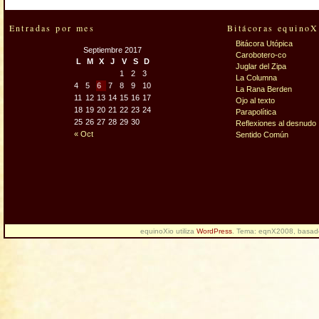
Entradas por mes
Bitácoras equinoX
Bitácora Utópica
Septiembre 2017
Carobotero-co
L
M
X
J
V
S
D
Juglar del Zipa
1
2
3
La Columna
4
5
6
7
8
9
10
La Rana Berden
11
12
13
14
15
16
17
Ojo al texto
18
19
20
21
22
23
24
Parapolítica
25
26
27
28
29
30
Reflexiones al desnudo
« Oct
Sentido Común
equinoXio utiliza
WordPress
. Tema: eqnX2008, basa