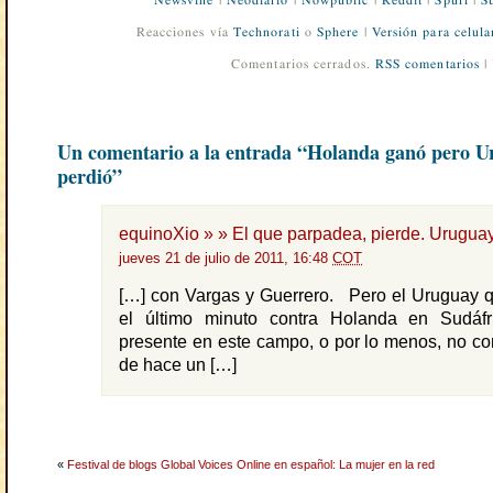
Newsvine
|
Neodiario
|
Nowpublic
|
Reddit
|
Spurl
|
S
Reacciones vía
Technorati
o
Sphere
|
Versión para celula
Comentarios cerrados.
RSS comentarios
|
Un comentario a la entrada “Holanda ganó pero U
perdió”
equinoXio » » El que parpadea, pierde. Uruguay 
jueves 21 de julio de 2011, 16:48
COT
[…] con Vargas y Guerrero. Pero el Uruguay q
el último minuto contra Holanda en Sudáf
presente en este campo, o por lo menos, no con
de hace un […]
«
Festival de blogs Global Voices Online en español: La mujer en la red