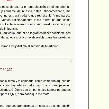
e episodio ocurra en una elección en el Imperio, tan
y corriente de nuestra patria latinoamericana, me
oe, no es para nada lo que representó. Y me parece
a vemos cotidianamente y me aterra porque como
os frente a nosotros mismos, nuestros cercanos y
de influencia.
a, individual que si no logramos hacer conciente nos
vida autodestructivo no deseable para las próximas
mirada muy distinta al sentido de tu artículo.
6
 23:02
COT
as al tema y la comparto, como comparto aquello de
ra a los ciudadanos del común de lo que pase en
cciones. Créeme que en parte hice la nota porque es
r para EQNX, pero nada que me mate.
tiene buenas promociones en cursos de comprensión