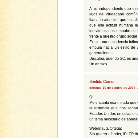
A mi, independiente que est
lejos del ciudadano común 
llama la atención que ese J
que esa actitud humana l
individuos nos empobrecem
frente a nuestro grupo social 
Existe una decadencia íntim
empuja hacia un estilo de 
generaciones.
Disculpa, querido SC, es una 
Un abrazo.
Sentido Común
domingo 19 de octubre de 2008,
Q:
Me encanta esa mirada que d
la distancia que nos sepa
Estados Unidos en estas ele
un tema necesario de aboda
Webonauta Ortega:
Sin querer ofender, IPLER 