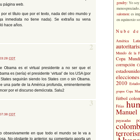
gendry
: Yo soy
u página web.
menospreciado.a
salomon
: es im
or el título que por el texto, nada del otro mundo y
en equinoxio so
ega inmediata no tiene nada). Se extraña su vena
uló hace años.
Nube de
América Lati
autoritari
2
Mundo de la 
Copa Mundi
 03:28
COT
corrupción
C
e Obama es el virtual presidente a no ser que el
estadounide
Obama es (sería) el presidente ‘virtual’ de los USA (por
eleccione
s States seguirán siendo los States con o sin Obama.
2010
Estado
e una parte de la América profunda, eminentemente
ncer por el discurso demócrata. Salu2
grupos Copa Mun
fútbol colo
hu
3
Frías
Manuel 
 07:38
COT
po
payasadas
colomb
terrori
do obsesivamente en que todo el mundo se le va a
Álvaro
osa. No obstante lo anterior, su comentario aporta un