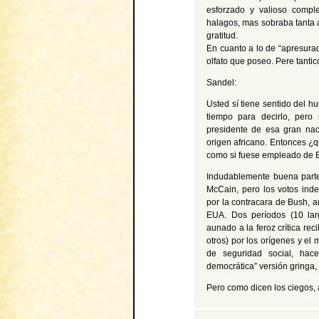
esforzado y valioso compl
halagos, mas sobraba tanta a
gratitud.
En cuanto a lo de “apresurad
olfato que poseo. Pere tantic
Sandel:
Usted sí tiene sentido del h
tiempo para decirlo, pero 
presidente de esa gran nac
origen africano. Entonces ¿q
como si fuese empleado de 
Indudablemente buena parte
McCain, pero los votos inde
por la contracara de Bush, 
EUA. Dos períodos (10 la
aunado a la feroz crítica re
otros) por los orígenes y el 
de seguridad social, hac
democrática” versión gringa
Pero como dicen los ciegos,