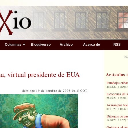
▼
Columnas ▼
Bloguiverso
Archivo
Acerca de
RSS
Co
, virtual presidente de EUA
Artículos 
Paradojas cuba
29.12.2014 9:00 | 
domingo 19 de octubre de 2008 0:15
COT
Elecciones 2014
26.05.2014 6:30 | 
Avanza por bue
09.11.2013 10:49 |
Diálogos de paz
14.10.2013 3:52 | 
Quintana, el pe