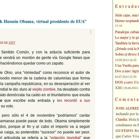
Entrada
Siete cajas, una 
Eterno respland
ck Hussein Obama, virtual presidente de EUA”
11:16
1
Paradojas cuban
Lo mejor y lo p
También la lluvi
 00:58
COT
¿Dónde está la b
Sentido Común, y con la astucia suficiente para
Sobre el
Brave 
e se vendrá un montón de gente vía Google News que
19.09.2014 16:42
, haciéndonos quedar como un zapato.
Una Vuelta para 
Dos a uno: lágr
 de Ohio, una “nimiedad” como reconoce el autor de
04.07.2014 22:50
pisodio menor de la cadena de calumnias que forma
DOS a cero: Col
e la campaña republicana, en su desesperación al ver
XIII |
28.06.2014 
dial le dio duro al
viejito zombie
, ha desatado contra
dato demócrata ha caído en el triunfalismo que exuda
Comenta
o
que escribe esta entrada y
les recordó a sus
 su voto.
JOSE ALFRE
luchando por la 
, pero sólo el 4 de noviembre “podríamos” cantar
Claudia
: Hola l
s semanas puede pasar de todo. Obama simplemente
estudiamos en Bo
os, porque al fin y al cabo el imperio va a seguir
GUSTAVO
: R
e caiga, su pretendido “sucesor” no puede ser peor.
que Carlos Vives
 articulista se refería a la
“votación mundial”
que