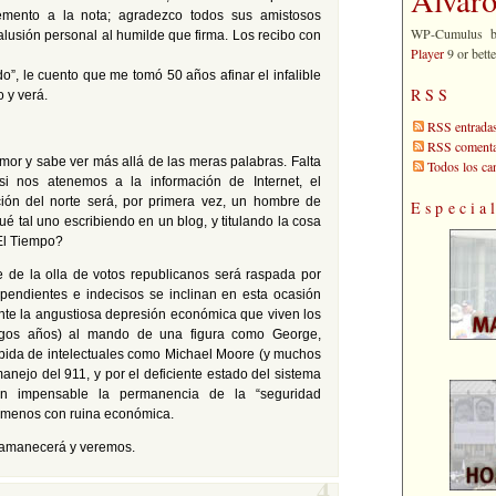
emento a la nota; agradezco todos sus amistosos
WP-Cumulus 
lusión personal al humilde que firma. Los recibo con
Player
9 or bette
o”, le cuento que me tomó 50 años afinar el infalible
RSS
o y verá.
RSS entrada
RSS comenta
umor y sabe ver más allá de las meras palabras. Falta
Todos los c
si nos atenemos a la información de Internet, el
ión del norte será, por primera vez, un hombre de
Especia
ué tal uno escribiendo en un blog, y titulando la cosa
El Tiempo?
 de la olla de votos republicanos será raspada por
pendientes e indecisos se inclinan en esta ocasión
ante la angustiosa depresión económica que viven los
rgos años) al mando de una figura como George,
cibida de intelectuales como Michael Moore (y muchos
manejo del 911, y por el deficiente estado del sistema
en impensable la permanencia de la “seguridad
, menos con ruina económica.
 amanecerá y veremos.
4