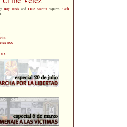
by
Roy Tanck
and
Luke Morton
requires
Flash
r.
s
rios
anales RSS
les