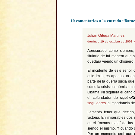
10 comentarios a la entrada “Bara
Julián Ortega Martínez
domingo 19 de octubre de 2008,
Apresurado como siempre, 
titularlo de tal manera qu
quedará viendo un chispero
El incidente de este señor
este texto, es apenas un e
parte de la guerra sucia qu
cómo la crisis económica mun
Obama. Ni siquiera el candi
el cofundador de
equinoXi
seguidores
la importancia de
Lamento tener que decirlo
victoria. En miserables do
es el “menos malo” de los d
siendo el mismo. Y cuando s
Por un momento creí que el