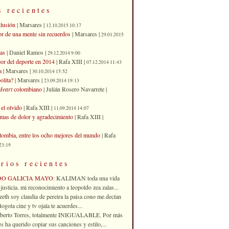
s recientes
ilusión
| Marsares |
12.10.2015 10:17
or de una mente sin recuerdos
| Marsares |
29.01.2015
as
| Daniel Ramos |
29.12.2014 9:00
eor del deporte en 2014
| Rafa XIII |
07.12.2014 11:43
a
| Marsares |
30.10.2014 15:52
olita?
| Marsares |
23.09.2014 19:13
Heart
colombiano
| Julián Rosero Navarrete |
el olvido
| Rafa XIII |
11.09.2014 14:07
imas de dolor y agradecimiento
| Rafa XIII |
ombia, entre los ocho mejores del mundo
| Rafa
23:19
rios recientes
DO GALICIA MAYO
: KALIMAN toda una vida
justicia. mi reconocimiento a leopoldo zea zalas...
izeth soy claudia de pereira la paisa cono me.decían
gota cine y tv ojala te acuerdes...
oberto Torres, totalmente INIGUALABLE. Por más
 ha querido copiar sus canciones y estilo,...