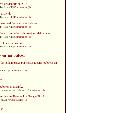
eor del deporte en 2014
Comentarios (0)
Por Rafa XIII |
 el olvido
Comentarios (0)
Por Rafa XIII |
imas de dolor y agradecimiento
Comentarios (0)
Por Rafa XIII |
lombia, entre los ocho mejores del mundo
Comentarios (0)
Por Rafa XIII |
el diez y el récord
Comentarios (0)
Por Rafa XIII |
o en mi balcón
desnuda mujeres por varios lugares públicos en
Comentarios (17)
or Lully |
o
publicar en Kienyke
Comentarios (10)
Por Johanna Pérez Vásquez |
erencia entre Facebook y Google Plus?
Comentarios (1)
Por Lully |
io