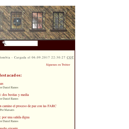
lombia - Cargada el 06.09.2017 22:30:27
COT
Síguenos en Twitter
destacados:
nas
Por Daniel Ramos
: dos bestias y media
Por Daniel Ramos
n camino el proceso de paz con las FARC
 Por Marsares
: por una salida digna
Por Daniel Ramos
queño gigante