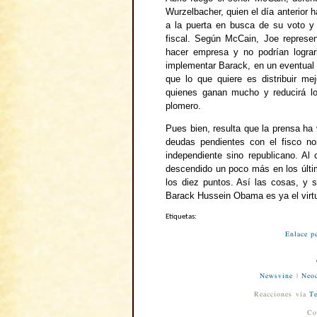
Wurzelbacher, quien el día anterior
a la puerta en busca de su voto y 
fiscal. Según McCain, Joe repres
hacer empresa y no podrían lograr
implementar Barack, en un eventual
que lo que quiere es distribuir m
quienes ganan mucho y reducirá l
plomero.
Pues bien, resulta que la prensa ha
deudas pendientes con el fisco n
independiente sino republicano. Al
descendido un poco más en los últi
los diez puntos. Así las cosas, y s
Barack Hussein Obama es ya el virtu
Etiquetas:
Enlace p
Newsvine
|
Neod
Reacciones vía
Te
Co