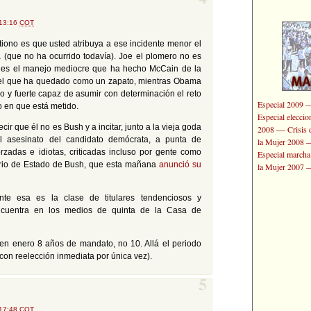
 13:16
COT
iono es que usted atribuya a ese incidente menor el
 (que no ha ocurrido todavía). Joe el plomero no es
 es el manejo mediocre que ha hecho McCain de la
 el que ha quedado como un zapato, mientras Obama
o y fuerte capaz de asumir con determinación el reto
Especial 2009
o en que está metido.
Especial elecci
ir que él no es Bush y a incitar, junto a la vieja goda
—
2008
Crisis 
al asesinato del candidato demócrata, a punta de
la Mujer 2008
rzadas e idiotas, criticadas incluso por gente como
Especial marcha
tario de Estado de Bush, que esta mañana
anunció su
la Mujer 2007
ente esa es la clase de titulares tendenciosos y
cuentra en los medios de quinta de la Casa de
a en enero 8 años de mandato, no 10. Allá el periodo
 con reelección inmediata por única vez).
5
 17:48
COT