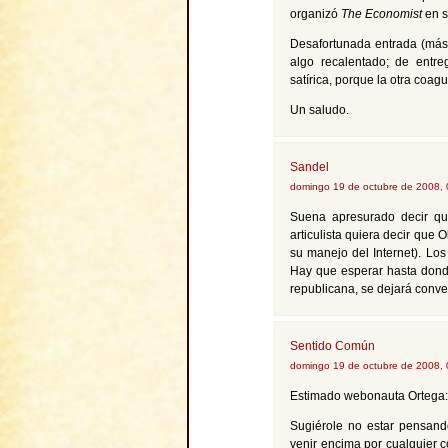
organizó
The Economist
en s
Desafortunada entrada (más p
algo recalentado; de entr
satírica, porque la otra coag
Un saludo.
Sandel
domingo 19 de octubre de 2008,
Suena apresurado decir qu
articulista quiera decir que 
su manejo del Internet). Lo
Hay que esperar hasta dond
republicana, se dejará conve
Sentido Común
domingo 19 de octubre de 2008,
Estimado webonauta Ortega:
Sugiérole no estar pensan
venir encima por cualquier c