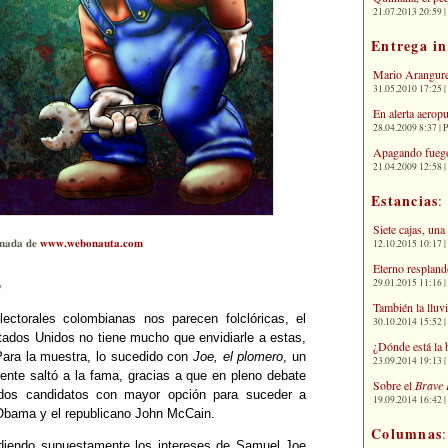
21.07.2013 20:59 | 
Entrega i
Mario Arangure
31.05.2010 17:25 |
En alerta aerop
28.04.2009 8:37 | 
Apagando fuego
21.04.2009 12:58 
Estancias
:
Siete cajas, una
12.10.2015 10:17 | 
mada de
www.webonauta.com
Eterno respland
o
29.01.2015 11:16 | 
También la lluv
ectorales colombianas nos parecen folclóricas, el
30.10.2014 15:52 | 
stados Unidos no tiene mucho que envidiarle a estas,
¿Dónde está la 
Para la muestra, lo sucedido con
Joe, el plomero
, un
23.09.2014 19:13 | 
ente saltó a la fama, gracias a que en pleno debate
Sobre el
Brave 
dos candidatos con mayor opción para suceder a
19.09.2014 16:42 | 
Obama y el republicano John McCain.
Columnas
ndiendo supuestamente los intereses de Samuel Joe