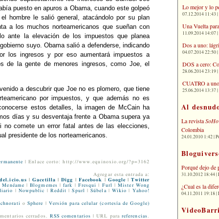
Lo mejor y lo p
 había puesto en apuros a Obama, cuando este golpeó
07.12.2014 11:43 | 
el hombre le salió general, atacándolo por su plan
Una Vuelta para
enta a los muchos norteamericanos que sueñan con
11.09.2014 14:07 | 
lo ante la elevación de los impuestos que planea
Dos a uno: lágr
 gobierno suyo. Obama salió a defenderse, indicando
04.07.2014 22:50 | 
ejor los ingresos y por eso aumentará impuestos a
DOS a cero: Co
os de la gente de menores ingresos, como Joe, el
28.06.2014 23:19 | 
CUATRO a uno: 
 venido a descubrir que Joe no es plomero, que tiene
25.06.2014 13:37 | 
orteamericano por impuestos, y que además no es
Al desnud
 conocerse estos detalles, la imagen de McCain ha
mos días y su desventaja frente a Obama supera ya
La revista
SoHo
i no comete un error fatal antes de las elecciones,
Colombia
al presidente de los norteamericanos.
24.01.2010 1:42 | P
Bloguivers
ermanente
| Enlace corto: http://www.equinoxio.org/?p=3162
Porqué dejo de 
31.10.2012 18:44 | 
Agregar esta entrada a:
del.icio.us
|
Gacetilla
|
Digg
|
Facebook
|
Google
|
Twitter
¿Cual es la dif
Menéame
|
Blogmemes
|
fark
|
Fresqui
|
Furl
|
Mister Wong
iario
|
Nowpublic
|
Reddit
|
Spurl
|
Súbela
|
Wikio
|
Yahoo!
04.11.2011 19:18 | 
chnorati
o
Sphere
|
Versión para celular (cortesía de Google)
VideoBarr
mentarios cerrados.
RSS comentarios
| URL para
referencias
.