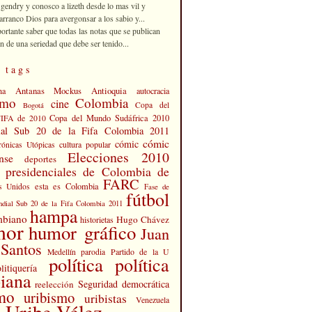
 gendry y conosco a lizeth desde lo mas vil y
rranco Dios para avergonsar a los sabio y...
portante saber que todas las notas que se publican
n de una seriedad que debe ser tenido...
 tags
Antanas Mockus
Antioquia
na
autocracia
smo
Colombia
cine
Copa del
Bogotá
Copa del Mundo Sudáfrica 2010
FIFA de 2010
al Sub 20 de la Fifa Colombia 2011
cómic
cómic
cultura popular
rónicas Utópicas
Elecciones 2010
nse
deportes
s presidenciales de Colombia de
FARC
esta es Colombia
s Unidos
Fase de
fútbol
dial Sub 20 de la Fifa Colombia 2011
hampa
mbiano
Hugo Chávez
historietas
mor
humor gráfico
Juan
Santos
Partido de la U
Medellín
parodia
política
política
litiquería
iana
Seguridad democrática
reelección
smo
uribismo
uribistas
Venezuela
 Uribe Vélez