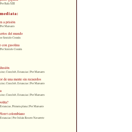
Por Rafa XIII
nmediata:
n a prisión
 Por Marsares
uertos del mundo
Por Sentido Común
 con gasolina
| Por Sentido Común
 ilusión
cine, Cineclub, Estancias | Por Marsares
or de una mente sin recuerdos
cine, Cineclub, Estancias | Por Marsares
ia
cine, Cineclub, Estancias | Por Marsares
bolita?
Estancias, Primera plana | Por Marsares
Heart
colombiano
Estancias | Por Julián Rosero Navarrete
: