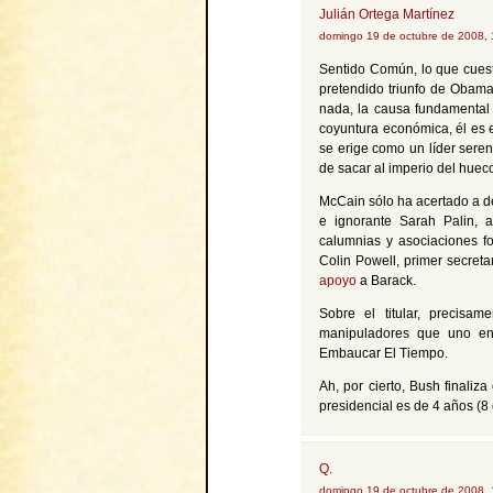
Julián Ortega Martínez
domingo 19 de octubre de 2008,
Sentido Común, lo que cuest
pretendido triunfo de Obama
nada, la causa fundamental
coyuntura económica, él es
se erige como un líder seren
de sacar al imperio del huec
McCain sólo ha acertado a dec
e ignorante Sarah Palin, 
calumnias y asociaciones fo
Colin Powell, primer secre
apoyo
a Barack.
Sobre el titular, precisam
manipuladores que uno en
Embaucar El Tiempo.
Ah, por cierto, Bush finaliz
presidencial es de 4 años (8
Q.
domingo 19 de octubre de 2008,