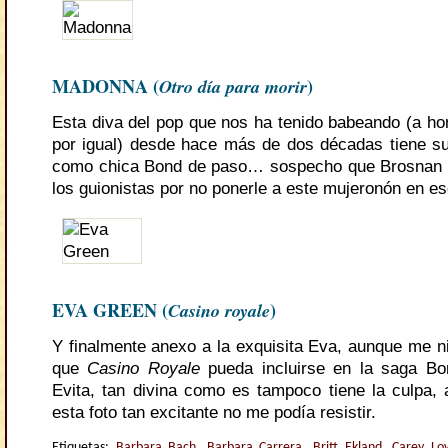
MADONNA (
Otro día para morir
)
Esta diva del pop que nos ha tenido babeando (a h
por igual) desde hace más de dos décadas tiene su
como chica Bond de paso… sospecho que Brosnan d
los guionistas por no ponerle a este mujeronón en e
EVA GREEN (
Casino royale
)
Y finalmente anexo a la exquisita Eva, aunque me n
que
Casino Royale
pueda incluirse en la saga Bo
Evita, tan divina como es tampoco tiene la culpa
esta foto tan excitante no me podía resistir.
Etiquetas:
Barbara Bach
,
Barbara Carrera
,
Britt Ekland
,
Carey Lo