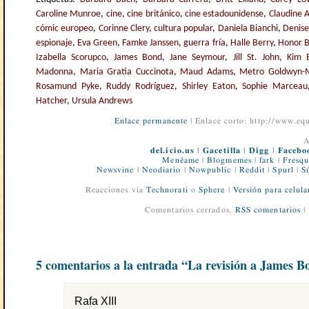
Caroline Munroe
,
cine
,
cine británico
,
cine estadounidense
,
Claudine 
cómic europeo
,
Corinne Clery
,
cultura popular
,
Daniela Bianchi
,
Denise
espionaje
,
Eva Green
,
Famke Janssen
,
guerra fría
,
Halle Berry
,
Honor 
Izabella Scorupco
,
James Bond
,
Jane Seymour
,
Jill St. John
,
Kim B
Madonna
,
Maria Gratia Cuccinota
,
Maud Adams
,
Metro Goldwyn-
Rosamund Pyke
,
Ruddy Rodríguez
,
Shirley Eaton
,
Sophie Marceau
Hatcher
,
Ursula Andrews
Enlace permanente
| Enlace corto: http://www.e
A
del.icio.us
|
Gacetilla
|
Digg
|
Facebo
Menéame
|
Blogmemes
|
fark
|
Fresqu
Newsvine
|
Neodiario
|
Nowpublic
|
Reddit
|
Spurl
|
S
Reacciones vía
Technorati
o
Sphere
|
Versión para celula
Comentarios cerrados.
RSS comentarios
|
5 comentarios a la entrada “La revisión a James B
Rafa XIII