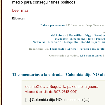
medio para conseguir fines políticos.
Leer más
Etiquetas:
Enlace permanente
| Enlace corto: http://www.
A
del.icio.us
|
Gacetilla
|
Digg
|
Facebo
Menéame
|
Blogmemes
|
fark
|
Fresqu
Newsvine
|
Neodiario
|
Nowpublic
|
Reddit
|
Spurl
|
S
Reacciones vía
Technorati
o
Sphere
|
Versión para celula
Comentarios cerrados.
RSS comentarios
|
12 comentarios a la entrada “Colombia dijo NO al 
equinoXio » » Bogotá, la paz entre la guerra
viernes 6 de julio de 2007, 07:55
COT
[…] Colombia dijo NO al secuestro […]