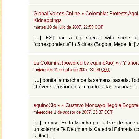
Global Voices Online » Colombia: Protests Agai
Kidnappings
martes 10 de julio de 2007, 22:55
COT
[…] [ES] had a big special with some pic
“correspondents” in 5 cities (Bogotá, Medellín [tw
La Columna (powered by equinoXio) » ¿Y ahor
mi�rcoles 11 de julio de 2007, 23:09
COT
[…] bonita la marcha de la semana pasada. Todo
chévere, arreándoles la madre a las escorias […
equinoXio » » Gustavo Moncayo llegó a Bogotá
mi�rcoles 1 de agosto de 2007, 23:37
COT
[…] curioso. En la Marcha por la Paz de hace 
un solemne Te Deum en la Catedral Primada co
la flor […]