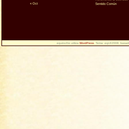
« Oct
Sentido Común
equinoXio utiliza
WordPress
. Tema: eqnX2008, basa