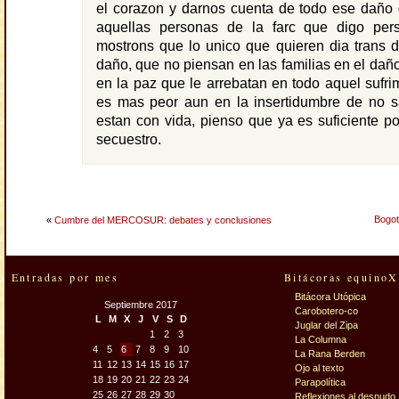
el corazon y darnos cuenta de todo ese daño
aquellas personas de la farc que digo per
mostrons que lo unico que quieren dia trans 
daño, que no piensan en las familias en el dañ
en la paz que le arrebatan en todo aquel sufrim
es mas peor aun en la insertidumbre de no sa
estan con vida, pienso que ya es suficiente p
secuestro.
Bogot
«
Cumbre del MERCOSUR: debates y conclusiones
Entradas por mes
Bitácoras equinoX
Bitácora Utópica
Septiembre 2017
Carobotero-co
L
M
X
J
V
S
D
Juglar del Zipa
1
2
3
La Columna
4
5
6
7
8
9
10
La Rana Berden
11
12
13
14
15
16
17
Ojo al texto
18
19
20
21
22
23
24
Parapolítica
25
26
27
28
29
30
Reflexiones al desnudo